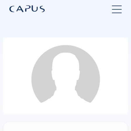
Hopp
til
innhold