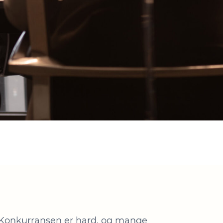
 Konkurransen er hard, og mange