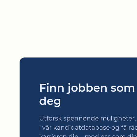
Finn jobben som
deg
Utforsk spennende muligheter, 
i vår kandidatdatabase og få rå
karrieren din – med oss som din