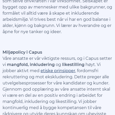
som selve drivkraften i vår virksomhet. Selskapet er
bygget opp av mennesker med ulike bakgrunner, og
formålet vil alltid være å skape et inkluderende
arbeidsmiljø. Vi trives best når vi har en god balanse i
alder, kjønn og bakgrunn. Vi lærer av hverandre og er
åpne for nye tanker og ideer.
Miljøpolicy i Capus
Våre ansatte er vår viktigste ressurs, og i Capus setter
vi
mangfold, inkludering
og
likestilling
høyt. Vi
jobber aktivt med
etiske prinsipper
, fordomsfri
rekruttering og mot ekskludering. Dette preger alle
utvelgelsesprosesser for våre kandidater og kunder.
Gjennom god opplæring av våre ansatte internt skal
vi være en del av en positiv endring i arbeidet for
mangfold, inkludering og likestilling. Vi jobber
kontinuerlig med å bygge kompetansen til våre
rådgivere og utvide deres kunnskap om ubevisste