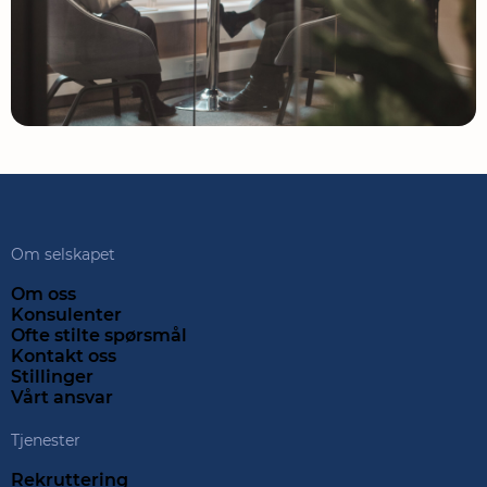
Om selskapet
Om oss
Konsulenter
Ofte stilte spørsmål
Kontakt oss
Stillinger
Vårt ansvar
Tjenester
Rekruttering