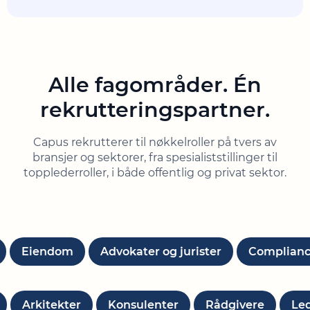
Alle fagområder. Én
rekrutteringspartner.
Capus rekrutterer til nøkkelroller på tvers av
bransjer og sektorer, fra spesialiststillinger til
topplederroller, i både offentlig og privat sektor.
IT
Eiendom
Advokater og jurister
Compli
Arkitekter
Konsulenter
Rådgivere
Leder