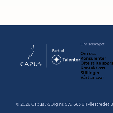
Om selskapet
Om oss
Konsulenter
Ofte stilte spø
Kontakt oss
Stillinger
Vårt ansvar
© 2026 Capus AS
Org nr: 979 663 811
Pilestredet 8