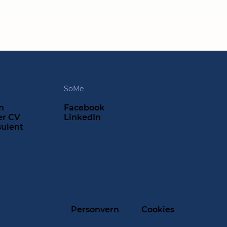
SoMe
n
Facebook
er CV
LinkedIn
sulent
Personvern
Cookies