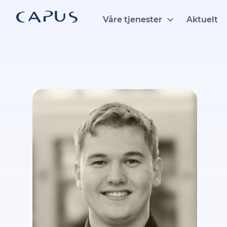
Hopp
til
Våre tjenester
Aktuelt
innhold