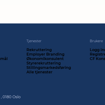
Tjenester
Brukere
Rekruttering
Logg in
Employer Branding
Registr
rsmål
Økonomikonsulent
CF Kon
Styrerekruttering
Stillingsmarkedsføring
Alle tjenester
 , 0180 Oslo