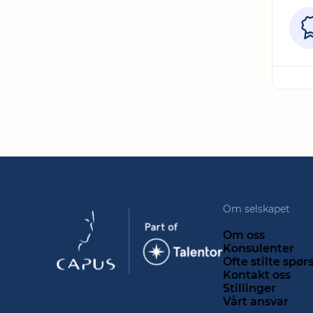
Om selskapet
Om oss
Konsulenter
Ofte stilte spø
Kontakt oss
Stillinger
Vårt ansvar