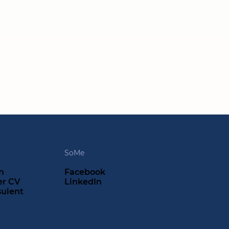
SoMe
n
Facebook
er CV
LinkedIn
sulent