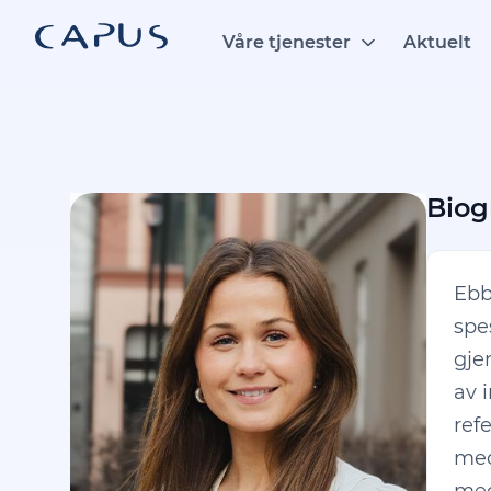
Hopp
til
Våre tjenester
Aktuelt
innhold
Biog
Ebb
spe
gje
av 
ref
med