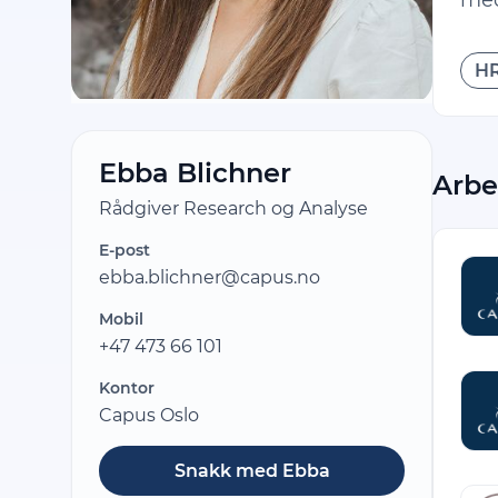
med
HR
Ebba Blichner
Arbe
Rådgiver Research og Analyse
E-post
ebba.blichner@capus.no
Mobil
+47 473 66 101
Kontor
Capus Oslo
Snakk med Ebba