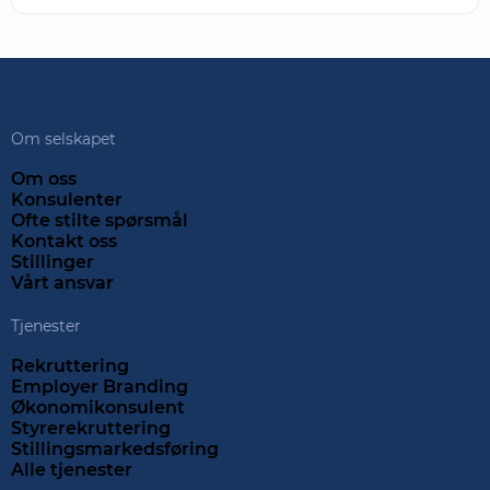
Om selskapet
Om oss
Konsulenter
Ofte stilte spørsmål
Kontakt oss
Stillinger
Vårt ansvar
Tjenester
Rekruttering
Employer Branding
Økonomikonsulent
Styrerekruttering
Stillingsmarkedsføring
Alle tjenester