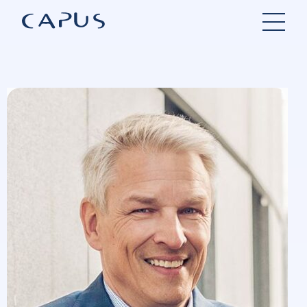
Hopp
til
innhold