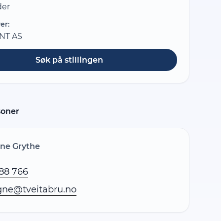
der
er:
NT AS
Søk på stillingen
soner
ne Grythe
88 766
ne@tveitabru.no