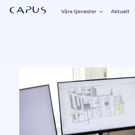
Hopp
til
Våre tjenester
Aktuelt
innhold