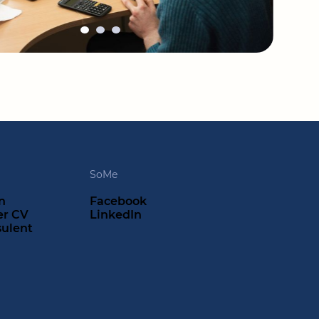
SoMe
n
Facebook
er CV
LinkedIn
sulent