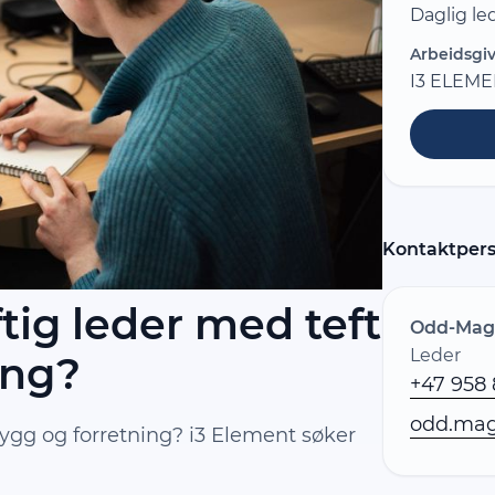
Daglig le
Arbeidsgiv
I3 ELEME
Kontaktper
tig leder med teft
Odd-Mag
Leder
ing?
+47 958 
odd.mag
bygg og forretning? i3 Element søker