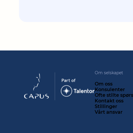
Om selskapet
Om oss
Konsulenter
Ofte stilte spø
Kontakt oss
Stillinger
Vårt ansvar