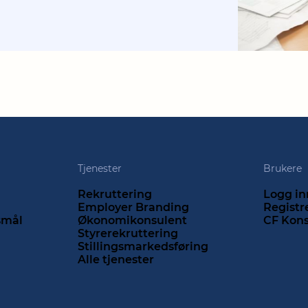
Tjenester
Brukere
Rekruttering
Logg in
Employer Branding
Registr
rsmål
Økonomikonsulent
CF Kon
Styrerekruttering
Stillingsmarkedsføring
Alle tjenester