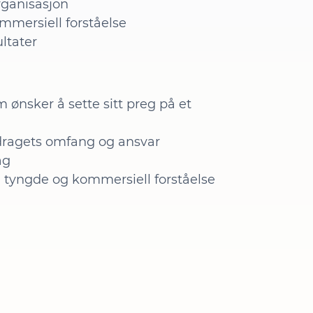
organisasjon
mersiell forståelse
ltater
 ønsker å sette sitt preg på et
pdragets omfang og ansvar
ag
g tyngde og kommersiell forståelse