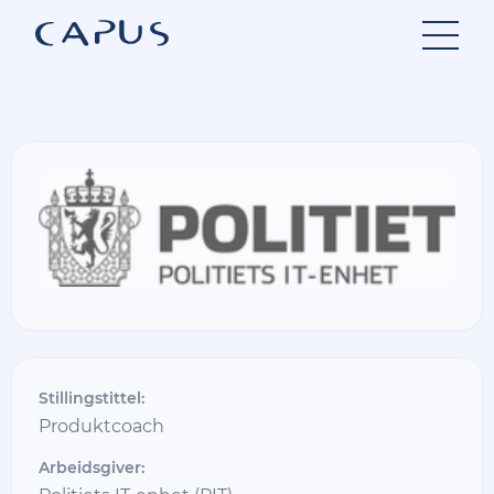
Hopp
til
innhold
Stillingstittel:
Produktcoach
Arbeidsgiver: