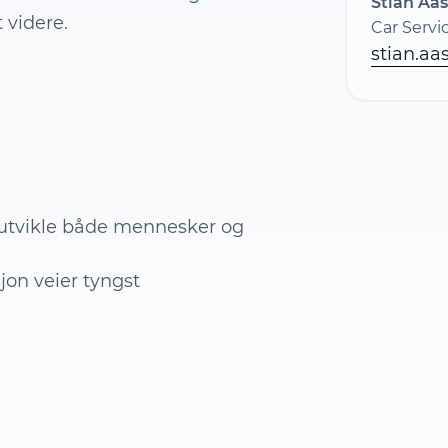
Stian Aas
 videre.
Car Serv
stian.aa
å utvikle både mennesker og
jon veier tyngst