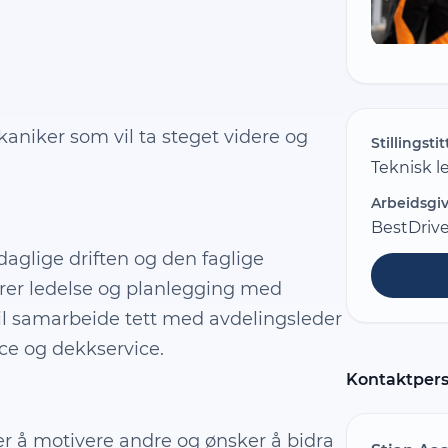
kaniker som vil ta steget videre og
Stillingstit
Teknisk l
Arbeidsgiv
BestDriv
daglige driften og den faglige
erer ledelse og planlegging med
il samarbeide tett med avdelingsleder
ice og dekkservice.
Kontaktper
ker å motivere andre og ønsker å bidra