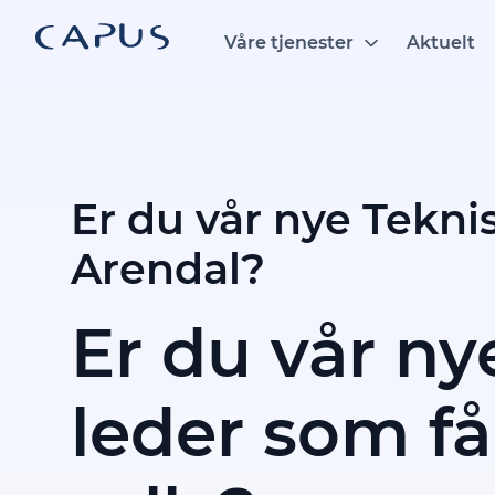
Hopp
til
Våre tjenester
Aktuelt
innhold
Er du vår nye Tekni
Arendal?
Er du vår ny
leder som får