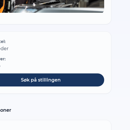
tel:
eder
er:
e
Søk på stillingen
soner