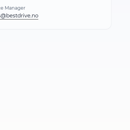
ice Manager
s@bestdrive.no