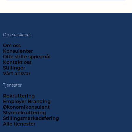
Om selskapet
Om oss
Konsulenter
Ofte stilte spørsmål
Kontakt oss
Stillinger
Vårt ansvar
Tjenester
Rekruttering
Employer Branding
Økonomikonsulent
Styrerekruttering
Stillingsmarkedsføring
Alle tjenester