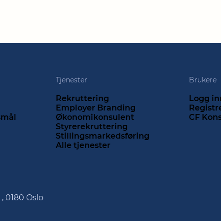
Tjenester
Brukere
Rekruttering
Logg in
Employer Branding
Registr
rsmål
Økonomikonsulent
CF Kon
Styrerekruttering
Stillingsmarkedsføring
Alle tjenester
 , 0180 Oslo