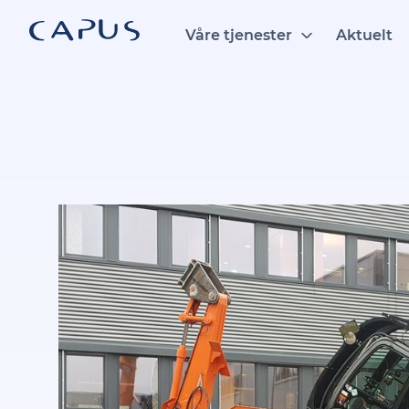
Hopp
til
Våre tjenester
Aktuelt
innhold