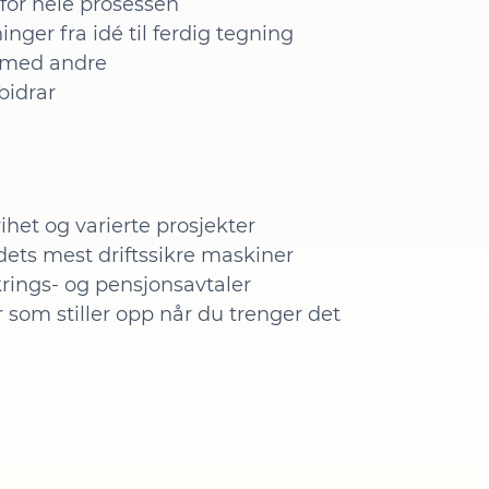
 for hele prosessen
nger fra idé til ferdig tegning
 med andre
 bidrar
rihet og varierte prosjekter
ets mest driftssikre maskiner
rings- og pensjonsavtaler
 som stiller opp når du trenger det