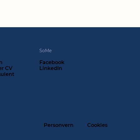
SoMe
n
Facebook
er CV
LinkedIn
sulent
Personvern
Cookies