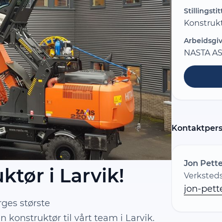
Stillingstit
Konstruk
Arbeidsgiv
NASTA A
Kontaktper
Jon Pett
ktør i Larvik!
Verksteds
jon-pet
ges største
konstruktør til vårt team i Larvik.