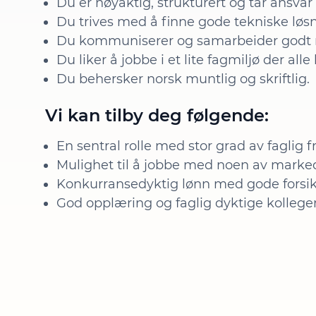
Du er nøyaktig, strukturert og tar ansvar
Du trives med å finne gode tekniske løsni
Du kommuniserer og samarbeider godt
Du liker å jobbe i et lite fagmiljø der alle
Du behersker norsk muntlig og skriftlig.
Vi kan tilby deg følgende:
En sentral rolle med stor grad av faglig f
Mulighet til å jobbe med noen av marked
Konkurransedyktig lønn med gode forsik
God opplæring og faglig dyktige kolleger