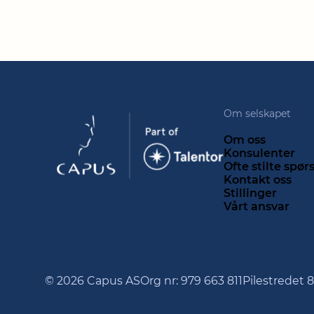
Om selskapet
Om oss
Konsulenter
Ofte stilte spø
Kontakt oss
Stillinger
Vårt ansvar
© 2026 Capus AS
Org nr: 979 663 811
Pilestredet 8