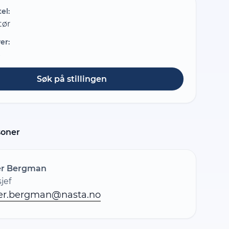
tel:
tør
er:
S
Søk på stillingen
soner
er Bergman
jef
ter.bergman@nasta.no