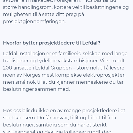
aktørene i markedet. Forskjellen? Hos oss får du
større handlingsrom, kortere vei til beslutningene og
muligheten til å sette ditt preg på
prosjektgjennomføringen.
Hvorfor bytter prosjektledere til Lefdal?
Lefdal Installasjon er et familieeid selskap med lange
tradisjoner og tydelige vekstambisjoner. Vi er rundt
200 ansatte i Lefdal Gruppen – store nok til å levere
noen av Norges mest komplekse elektroprosjekter,
men små nok til at du kjenner menneskene du tar
beslutninger sammen med.
Hos oss blir du ikke én av mange prosjektledere i et
stort konsern. Du får ansvar, tillit og frihet til å ta
beslutninger, samtidig som du har et sterkt
støtteapparat og dyktige kollegaer rundt deg.