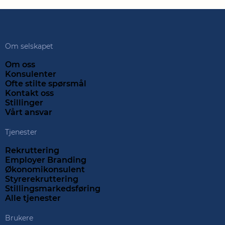
Om selskapet
Om oss
Konsulenter
Ofte stilte spørsmål
Kontakt oss
Stillinger
Vårt ansvar
Tjenester
Rekruttering
Employer Branding
Økonomikonsulent
Styrerekruttering
Stillingsmarkedsføring
Alle tjenester
Brukere