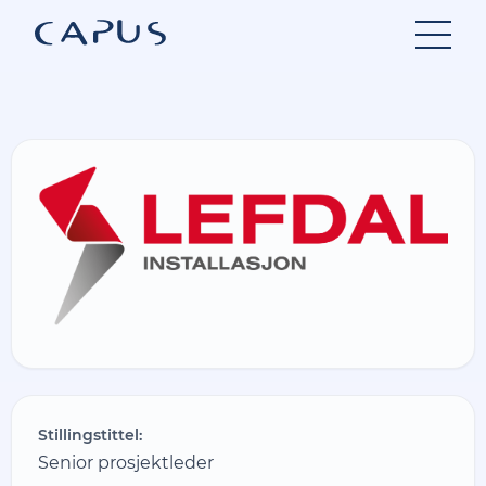
Hopp
til
innhold
Stillingstittel:
Senior prosjektleder