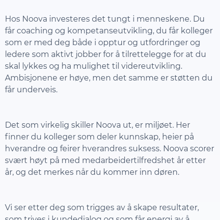
Hos Noova investeres det tungt i menneskene. Du
får coaching og kompetanseutvikling, du får kolleger
som er med deg både i opptur og utfordringer og
ledere som aktivt jobber for å tilrettelegge for at du
skal lykkes og ha mulighet til videreutvikling.
Ambisjonene er høye, men det samme er støtten du
får underveis.
Det som virkelig skiller Noova ut, er miljøet. Her
finner du kolleger som deler kunnskap, heier på
hverandre og feirer hverandres suksess. Noova scorer
svært høyt på med medarbeidertilfredshet år etter
år, og det merkes når du kommer inn døren.
Vi ser etter deg som trigges av å skape resultater,
som trives i kundedialog og som får energi av å