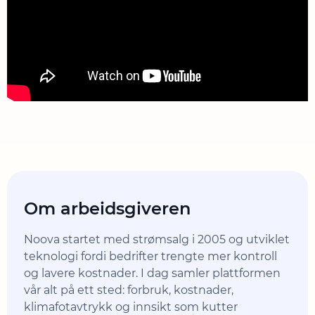
Om arbeidsgiveren
Noova startet med strømsalg i 2005 og utviklet
teknologi fordi bedrifter trengte mer kontroll
og lavere kostnader. I dag samler plattformen
vår alt på ett sted: forbruk, kostnader,
klimafotavtrykk og innsikt som kutter