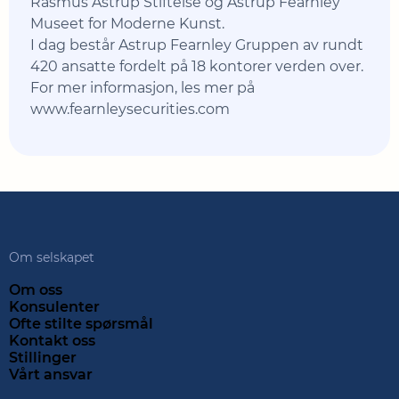
Rasmus Astrup Stiftelse og Astrup Fearnley
Museet for Moderne Kunst.
I dag består Astrup Fearnley Gruppen av rundt
420 ansatte fordelt på 18 kontorer verden over.
For mer informasjon, les mer på
www.fearnleysecurities.com
Om selskapet
Om oss
Konsulenter
Ofte stilte spørsmål
Kontakt oss
Stillinger
Vårt ansvar