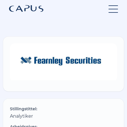
Hopp
til
innhold
Stillingstittel:
Analytiker
Arbeidsgiver: