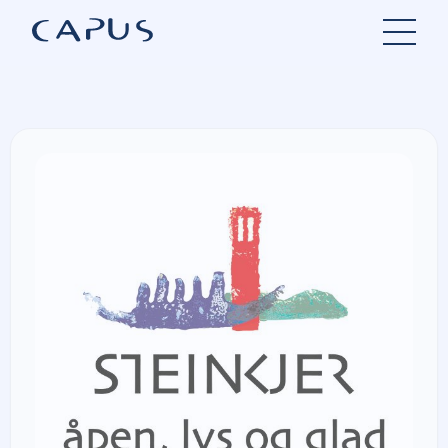
Hopp
til
innhold