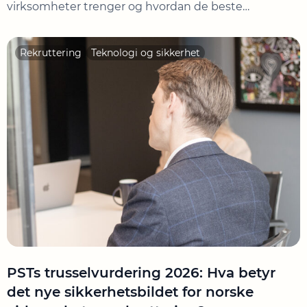
virksomheter trenger og hvordan de beste
kandidatene finnes. Her er utviklingstrekkene vi
mener blir særlig viktige å kjenne til for å finne en
Rekruttering
Teknologi og sikkerhet
god leder. Proaktiv search og nettverk erstatter åpne
utlysninger De beste lederne søker […]
PSTs trusselvurdering 2026: Hva betyr
det nye sikkerhetsbildet for norske