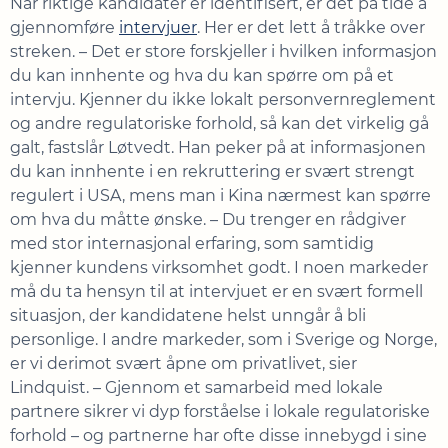
Når riktige kandidater er identifisert, er det på tide å
gjennomføre
intervjuer
. Her er det lett å tråkke over
streken. – Det er store forskjeller i hvilken informasjon
du kan innhente og hva du kan spørre om på et
intervju. Kjenner du ikke lokalt personvernreglement
og andre regulatoriske forhold, så kan det virkelig gå
galt, fastslår Løtvedt. Han peker på at informasjonen
du kan innhente i en rekruttering er svært strengt
regulert i USA, mens man i Kina nærmest kan spørre
om hva du måtte ønske. – Du trenger en rådgiver
med stor internasjonal erfaring, som samtidig
kjenner kundens virksomhet godt. I noen markeder
må du ta hensyn til at intervjuet er en svært formell
situasjon, der kandidatene helst unngår å bli
personlige. I andre markeder, som i Sverige og Norge,
er vi derimot svært åpne om privatlivet, sier
Lindquist. – Gjennom et samarbeid med lokale
partnere sikrer vi dyp forståelse i lokale regulatoriske
forhold – og partnerne har ofte disse innebygd i sine