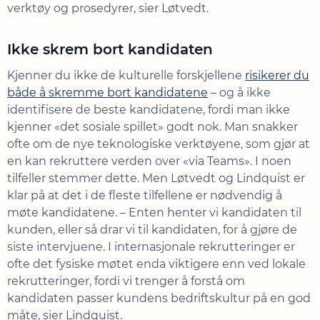
verktøy og prosedyrer, sier Løtvedt.
Ikke skrem bort kandidaten
Kjenner du ikke de kulturelle forskjellene
risikerer du
både å skremme bort kandidatene
– og å ikke
identifisere de beste kandidatene, fordi man ikke
kjenner «det sosiale spillet» godt nok. Man snakker
ofte om de nye teknologiske verktøyene, som gjør at
en kan rekruttere verden over «via Teams». I noen
tilfeller stemmer dette. Men Løtvedt og Lindquist er
klar på at det i de fleste tilfellene er nødvendig å
møte kandidatene. – Enten henter vi kandidaten til
kunden, eller så drar vi til kandidaten, for å gjøre de
siste intervjuene. I internasjonale rekrutteringer er
ofte det fysiske møtet enda viktigere enn ved lokale
rekrutteringer, fordi vi trenger å forstå om
kandidaten passer kundens bedriftskultur på en god
måte, sier Lindquist.