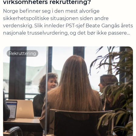
virksomheters rekruttering?
Norge befinner seg i den mest alvorlige
sikkerhetspolitiske situasjonen siden andre
verdenskrig. Slik innleder PST-sjef Beate Gangås årets
nasjonale trusselvurdering, og det bør ikke passere
ubemerket for deg som er leder eller HR-ansvarlig.
PSTs rapport er skrevet for å gi beslutningsstøtte til
Rekruttering
offentlige og private virksomheter. Men hva betyr
det for hvilken kompetanse du bygger, […]