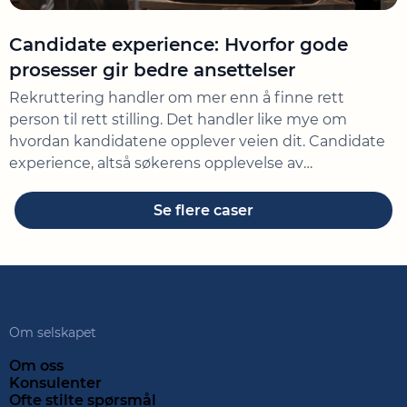
Candidate experience: Hvorfor gode
prosesser gir bedre ansettelser
Rekruttering handler om mer enn å finne rett
person til rett stilling. Det handler like mye om
hvordan kandidatene opplever veien dit. Candidate
experience, altså søkerens opplevelse av
rekrutteringsprosessen fra første kontakt til svar, har
vist seg å ha stor betydning. Både for de som takker
Se flere caser
ja til et jobbtilbud og for virksomhetens omdømme
og […]
Om selskapet
Om oss
Konsulenter
Ofte stilte spørsmål