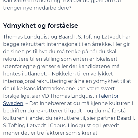
kan være en utfordring. Hva bør du gjøre om du
trenger nye medarbeidere?
Ydmykhet og forståelse
Thomas Lundquist og Baard I. S. Tofting Løtvedt har
begge rekruttert internasjonalt i en årrekke. Her gir
de sine tips til hva du må tenke på når du skal
rekruttere til en stilling som enten er lokalisert
utenfor egne grenser eller der kandidatene må
hentes i utlandet. – Nøkkelen til en vellykket
internasjonal rekruttering er å ha en ydmykhet til at
de ulike kandidatmarkedene kan være svært
forskjellige, sier VD Thomas Lindquist i
Talentor
Sweden
. – Det innebærer at du må kjenne kulturen i
bedriften du rekrutterer til godt – og du må forstå
kulturen i landet du rekruttere til, sier partner Baard I.
S. Tofting Løtvedt i Capus. Lindquist og Løtvedt
mener det er tre faktorer som sikrer at